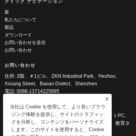
クイック ナビゲーション
家
私たちについて
製品
ダウンロード
お問い合わせを送信
お問い合わせ
お問い合わせ
住所: 2階、＃1ビル、ZKN Industrial Park、Hezhou、
Xixiang Street、Baoan District、Shenzhen
電話: 0086-13714225895
Eメール:
bessieliu@sztpswkn.com
X
当社は Cookie を使用して、より良いブラウ
ジング体験を提供し、サイトのトラフィッ
Copyright©2020 SZ TPS Co。、Ltd。 - タブレットPC、
クを分析し、コンテンツをパーソナライズ
Android AIO、Intel Laptop、2 in 1タブレットPC、教育タ
します。このサイトを使用すると、Cookie
ブレットAll Rights Reserved