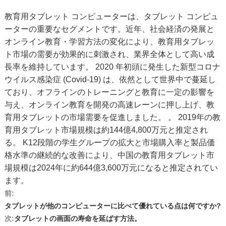
教育用タブレット コンピューターは、タブレット コンピュ
ーターの重要なセグメントです。近年、社会経済の発展と
オンライン教育・学習方法の変化により、教育用タブレッ
ト市場の需要が効果的に刺激され、業界全体として高い成
長率を維持しています。 2020 年初頭に発生した新型コロナ
ウイルス感染症 (Covid-19) は、依然として世界中で蔓延し
ており、オフラインのトレーニングと教育に一定の影響を
与え、オンライン教育を開発の高速レーンに押し上げ、教
育用タブレットの市場需要を促進しました。 。 2019年の教
育用タブレット市場規模は約144億4,800万元と推定され
る。 K12段階の学生グループの拡大と市場購入率と製品価
格水準の継続的な改善により、中国の教育用タブレット市
場規模は2024年に約644億3,600万元になると推定されてい
ます。
前:
タブレットが他のコンピューターに比べて優れている点は何ですか?
次:
タブレットの画面の寿命を延ばす方法。