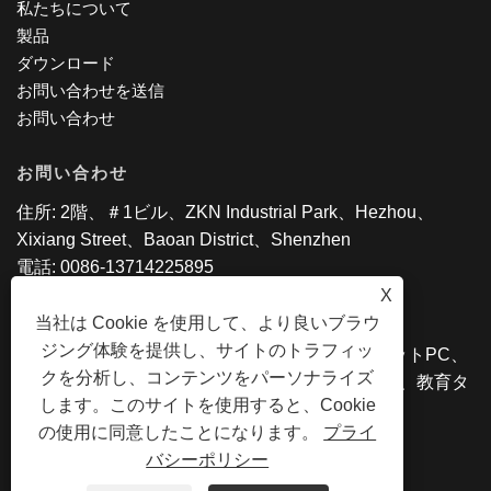
私たちについて
製品
ダウンロード
お問い合わせを送信
お問い合わせ
お問い合わせ
住所: 2階、＃1ビル、ZKN Industrial Park、Hezhou、
Xixiang Street、Baoan District、Shenzhen
電話: 0086-13714225895
Eメール:
bessieliu@sztpswkn.com
X
当社は Cookie を使用して、より良いブラウ
ジング体験を提供し、サイトのトラフィッ
Copyright©2020 SZ TPS Co。、Ltd。 - タブレットPC、
クを分析し、コンテンツをパーソナライズ
Android AIO、Intel Laptop、2 in 1タブレットPC、教育タ
します。このサイトを使用すると、Cookie
ブレットAll Rights Reserved
の使用に同意したことになります。
プライ
バシーポリシー