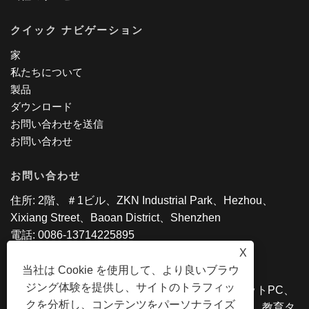
クイック ナビゲーション
家
私たちについて
製品
ダウンロード
お問い合わせを送信
お問い合わせ
お問い合わせ
住所: 2階、＃1ビル、ZKN Industrial Park、Hezhou、
Xixiang Street、Baoan District、Shenzhen
電話: 0086-13714225895
Eメール:
bessieliu@sztpswkn.com
X
当社は Cookie を使用して、より良いブラウ
ジング体験を提供し、サイトのトラフィッ
Copyright©2020 SZ TPS Co。、Ltd。 - タブレットPC、
クを分析し、コンテンツをパーソナライズ
Android AIO、Intel Laptop、2 in 1タブレットPC、教育タ